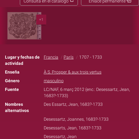
Consulta en el catálogo
Enlace permanente
+1
Lugar y fechas de
Francia
París
1707 - 1733
actividad
Enseña
À S. Prosper & aux trois vertus
Género
masculino
Fuente
LC/NAF, 6 març 2012 (enc.: Desessartz, Jean,
1683?-1733)
Nombres
Des Essartz, Jean, 1683?-1733
alternativos
Desessartz, Joannes, 1683?-1733
Desessarts, Jean, 1683?-1733
Desessartz, Jean