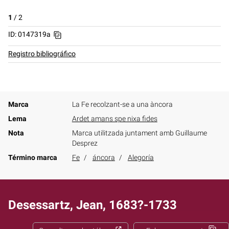
1
/
2
ID: 0147319a
Registro bibliográfico
Marca
La Fe recolzant-se a una àncora
Lema
Ardet amans spe nixa fides
Nota
Marca utilitzada juntament amb Guillaume
Desprez
Término marca
Fe
áncora
Alegoría
Desessartz, Jean, 1683?-1733