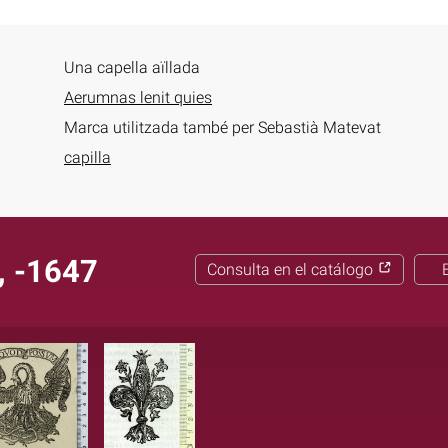
Una capella aïllada
Aerumnas lenit quies
Marca utilitzada també per Sebastià Matevat
capilla
, -1647
Consulta en el catálogo