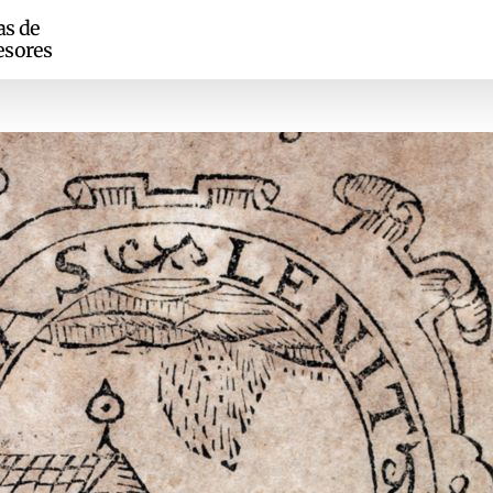
as de
esores