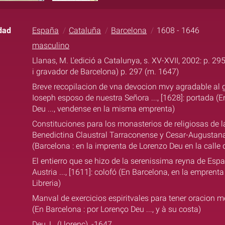
dad
España
Cataluña
Barcelona
1608 - 1646
masculino
Llanas, M. L'edició a Catalunya, s. XV-XVII, 2002: p. 29
i gravador de Barcelona) p. 297 (m. 1647)
Breve recopilacion de vna devocion mvy agradable al g
Ioseph esposo de nuestra Señora ..., [1628]: portada (E
Deu ..., vendense en la misma emprenta)
Constituciones para los monasterios de religiosas de 
Benedictina Claustral Tarraconense y Cesar-Augustana .
(Barcelona : en la imprenta de Lorenzo Deu en la calle 
El entierro que se hizo de la serenissima reyna de Es
Austria ..., [1611]: colofó (En Barcelona, en la emprent
Libreria)
Manval de exercicios espiritvales para tener oracion men
(En Barcelona : por Lorenço Deu ..., y à su costa)
Deu, L. (Llorenç), -1647