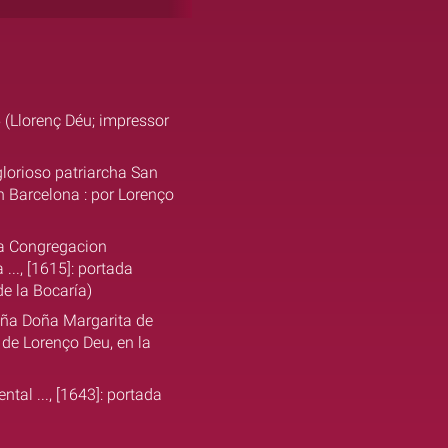
5 (Llorenç Déu; impressor
lorioso patriarcha San
n Barcelona : por Lorenço
la Congregacion
.., [1615]: portada
de la Bocaría)
paña Doña Margarita de
a de Lorenço Deu, en la
tal ..., [1643]: portada