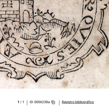
1
/
1
ID: 0006238a
Registro bibliográfico