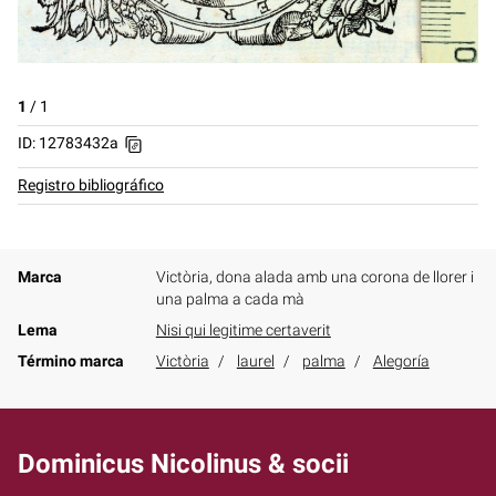
1
/
1
ID: 12783432a
Registro bibliográfico
Marca
Victòria, dona alada amb una corona de llorer i
una palma a cada mà
Lema
Nisi qui legitime certaverit
Término marca
Victòria
laurel
palma
Alegoría
Dominicus Nicolinus & socii