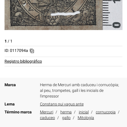
1
/
1
ID: 0117094a
Registro bibliográfico
Marca
Herma de Mercuri amb caduceu i cornucòpia;
al peu, trompetes, gall i les inicials de
l'impressor
Lema
Constans qui vagus ante
Término marca
Mercuri
herma
inicial
cornucopia
caduceo
gallo
Mitología