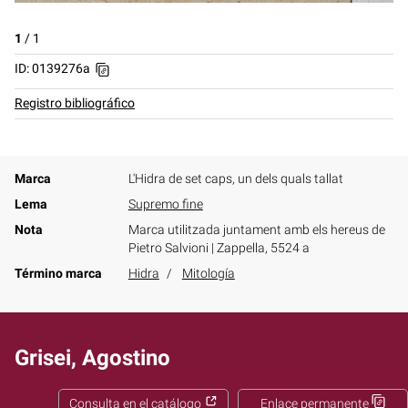
1
/
1
ID: 0139276a
Registro bibliográfico
Marca
L'Hidra de set caps, un dels quals tallat
Lema
Supremo fine
Nota
Marca utilitzada juntament amb els hereus de
Pietro Salvioni | Zappella, 5524 a
Término marca
Hidra
Mitología
Grisei, Agostino
Consulta en el catálogo
Enlace permanente