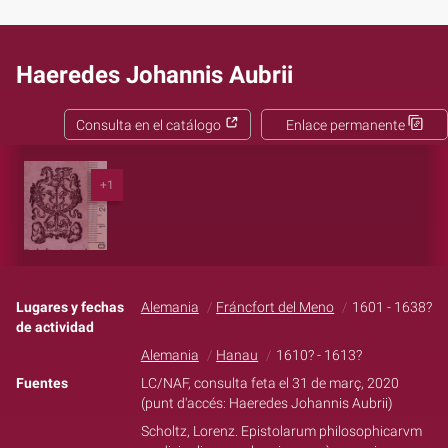
Haeredes Johannis Aubrii
Consulta en el catálogo
Enlace permanente
+1
Lugares y fechas
Alemania
Fráncfort del Meno
1601 - 1638?
de actividad
Alemania
Hanau
1610? - 1613?
Fuentes
LC/NAF, consulta feta el 31 de març, 2020
(punt d'accés: Haeredes Johannis Aubrii)
Scholtz, Lorenz. Epistolarum philosophicarvm