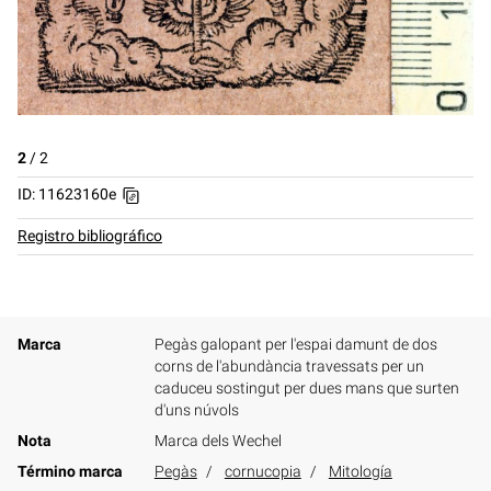
2
/
2
ID: 11623160e
Registro bibliográfico
Marca
Pegàs galopant per l'espai damunt de dos
corns de l'abundància travessats per un
caduceu sostingut per dues mans que surten
d'uns núvols
Nota
Marca dels Wechel
Término marca
Pegàs
cornucopia
Mitología