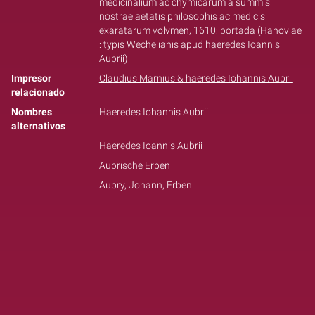
medicinalium ac chymicarum à summis
nostrae aetatis philosophis ac medicis
exaratarum volvmen, 1610: portada (Hanoviae
: typis Wechelianis apud haeredes Ioannis
Aubrii)
Impresor
Claudius Marnius & haeredes Iohannis Aubrii
relacionado
Nombres
Haeredes Iohannis Aubrii
alternativos
Haeredes Ioannis Aubrii
Aubrische Erben
Aubry, Johann, Erben