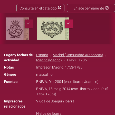
Consulta en el catálogo
Enlace permanente
+1
+1
Lugar y fechas de
España
Madrid (Comunidad Autónoma)
actividad
Madrid (Madrid)
1749? - 1785
Notas
Impresor: Madrid, 1753-1785
Género
masculino
Fuentes
BNE/A, Dic. 2004 (enc.: Ibarra, Joaquín)
BNE/A, 15 maig 2014 (enc.: Ibarra, Joaquín (fl.
1754-1785))
Impresores
Viuda de Joaquín Ibarra
relacionados
Nietos de Ibarra