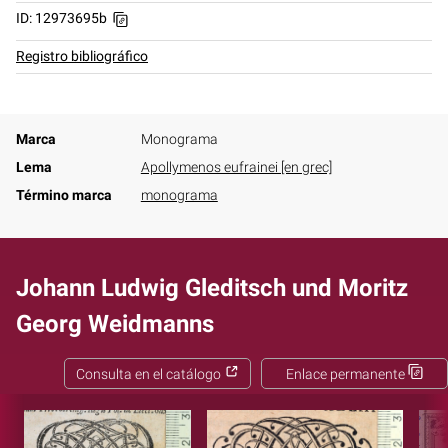
ID: 12973695b
Registro bibliográfico
Marca
Monograma
Lema
Apollymenos eufrainei [en grec]
Término marca
monograma
Johann Ludwig Gleditsch und Moritz
Georg Weidmanns
Consulta en el catálogo
Enlace permanente