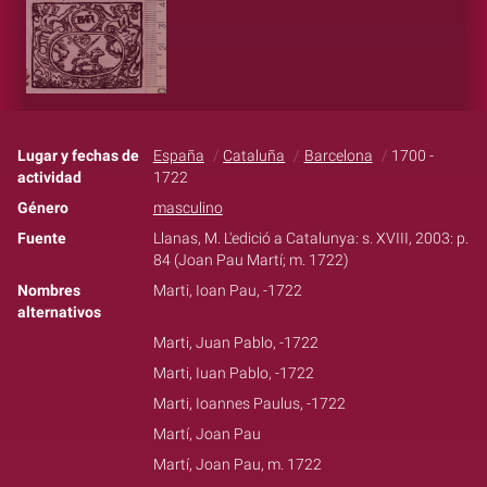
Lugar y fechas de
España
Cataluña
Barcelona
1700 -
actividad
1722
Género
masculino
Fuente
Llanas, M. L'edició a Catalunya: s. XVIII, 2003: p.
84 (Joan Pau Martí; m. 1722)
Nombres
Marti, Ioan Pau, -1722
alternativos
Marti, Juan Pablo, -1722
Marti, Iuan Pablo, -1722
Marti, Ioannes Paulus, -1722
Martí, Joan Pau
Martí, Joan Pau, m. 1722