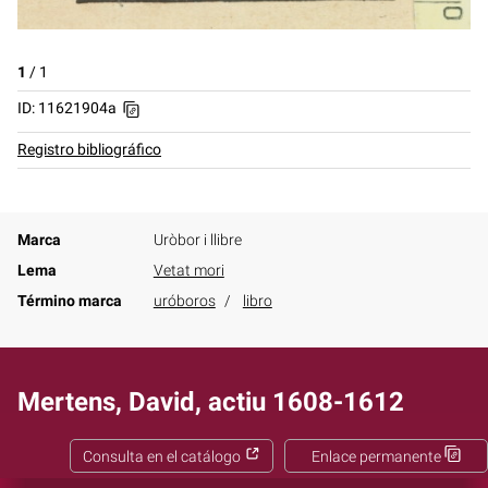
1
/
1
ID: 11621904a
Registro bibliográfico
Marca
Uròbor i llibre
Lema
Vetat mori
Término marca
uróboros
libro
Mertens, David, actiu 1608-1612
Consulta en el catálogo
Enlace permanente