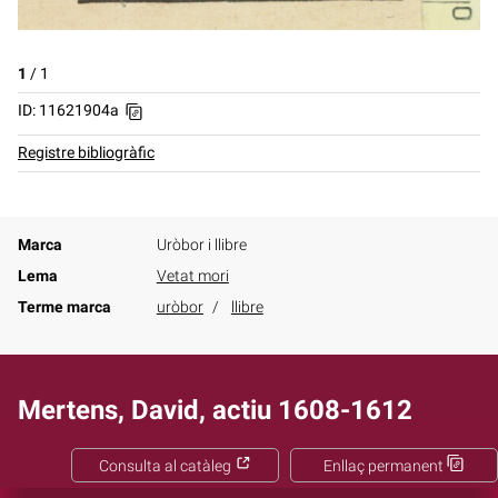
1
/
1
ID: 11621904a
Registre bibliogràfic
Marca
Uròbor i llibre
Lema
Vetat mori
Terme marca
uròbor
llibre
Mertens, David, actiu 1608-1612
Consulta al catàleg
Enllaç permanent