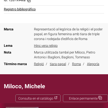
ID: 1267994xa
Registro bibliográfico
Marca
Representació al·legòrica de la religió i el poder
papal, en figura femenina amb tiara de triple
corona i rodejada d'edificis de Roma
Lema
Hinc vera religio
Nota
Marca utilitzada també per Miloco, Pietro
Antonio i Baglioni, Baglioni, Tommaso
Término marca
Religió
tiara papal
Roma
Alegoría
Miloco, Michele
Consulta en el catálogo
Enlace permanente