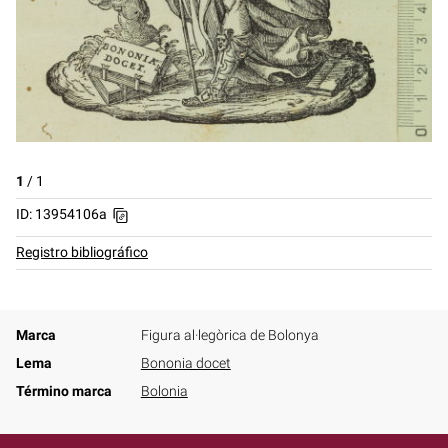
1
/
1
ID: 13954106a
Registro bibliográfico
Marca
Figura al·legòrica de Bolonya
Lema
Bononia docet
Término marca
Bolonia