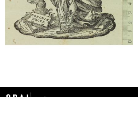
bib.fonsantic@ub.edu
© CRAI Universitat de Barcelona |
Aviso legal
Los contenidos están sujetos a la
licencia de Reconocimiento de
Creative Commons 4.0
, salvo que se indique lo contrario