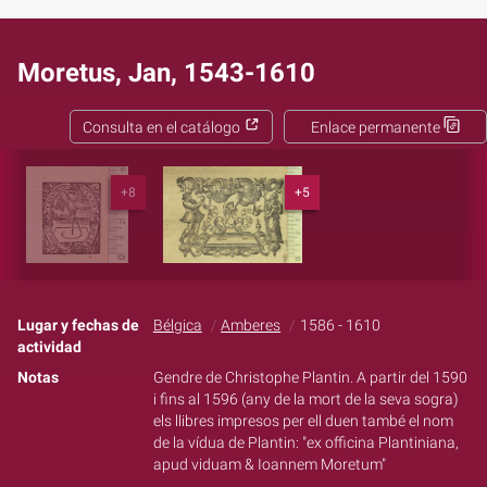
Moretus, Jan, 1543-1610
Consulta en el catálogo
Enlace permanente
+8
+5
Lugar y fechas de
Bélgica
Amberes
1586 - 1610
actividad
Notas
Gendre de Christophe Plantin. A partir del 1590
i fins al 1596 (any de la mort de la seva sogra)
els llibres impresos per ell duen també el nom
de la vídua de Plantin: "ex officina Plantiniana,
apud viduam & Ioannem Moretum"