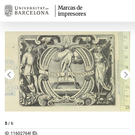
Marcas de
impresores
5
/
6
ID: 11602764l