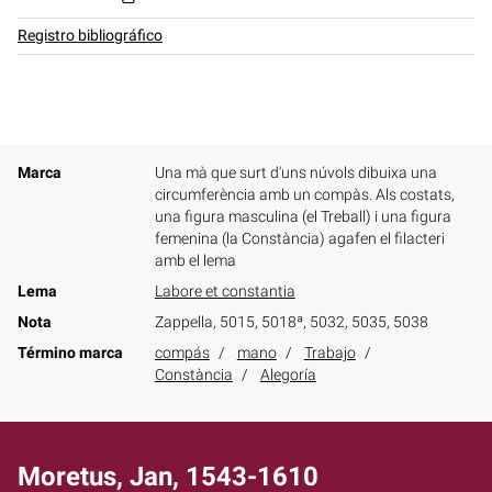
Registro bibliográfico
Marca
Una mà que surt d'uns núvols dibuixa una
circumferència amb un compàs. Als costats,
una figura masculina (el Treball) i una figura
femenina (la Constància) agafen el filacteri
amb el lema
Lema
Labore et constantia
Nota
Zappella, 5015, 5018ª, 5032, 5035, 5038
Término marca
compás
mano
Trabajo
Constància
Alegoría
Moretus, Jan, 1543-1610