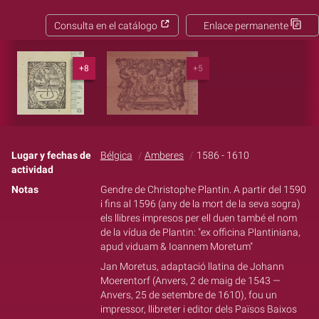
Consulta en el catálogo
Enlace permanente
+8
+5
Lugar y fechas de
Bélgica
Amberes
1586 - 1610
actividad
Notas
Gendre de Christophe Plantin. A partir del 1590
i fins al 1596 (any de la mort de la seva sogra)
els llibres impresos per ell duen també el nom
de la vídua de Plantin: "ex officina Plantiniana,
apud viduam & Ioannem Moretum"
Jan Moretus, adaptació llatina de Johann
Moerentorf (Anvers, 2 de maig de 1543 —
Anvers, 25 de setembre de 1610), fou un
impressor, llibreter i editor dels Països Baixos