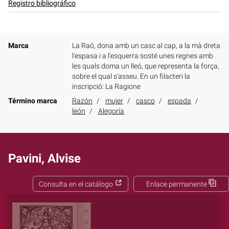
Registro bibliográfico
Marca
La Raó, dona amb un casc al cap, a la mà dreta
l'espasa i a l'esquerra sosté unes regnes amb
les quals doma un lleó, que representa la força,
sobre el qual s'asseu. En un filacteri la
inscripció: La Ragione
Término marca
Razón
mujer
casco
espada
león
Alegoría
Pavini, Alvise
Consulta en el catálogo
Enlace permanente