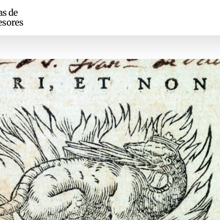
as de
esores