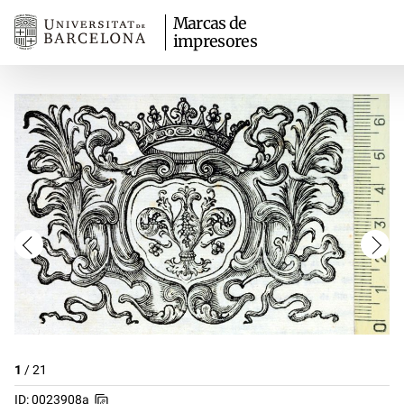
Marcas de
impresores
1
/
21
ID: 0023908a