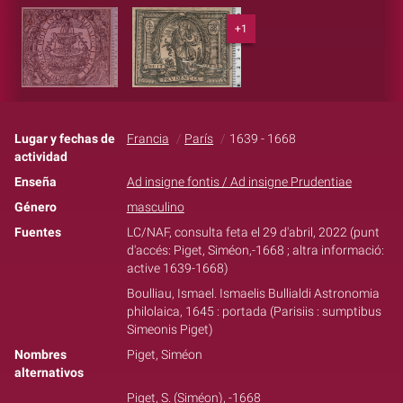
+1
Lugar y fechas de
Francia
París
1639 - 1668
actividad
Enseña
Ad insigne fontis / Ad insigne Prudentiae
Género
masculino
Fuentes
LC/NAF, consulta feta el 29 d'abril, 2022 (punt
d'accés: Piget, Siméon,-1668 ; altra informació:
active 1639-1668)
Boulliau, Ismael. Ismaelis Bullialdi Astronomia
philolaica, 1645 : portada (Parisiis : sumptibus
Simeonis Piget)
Nombres
Piget, Siméon
alternativos
Piget, S. (Siméon), -1668