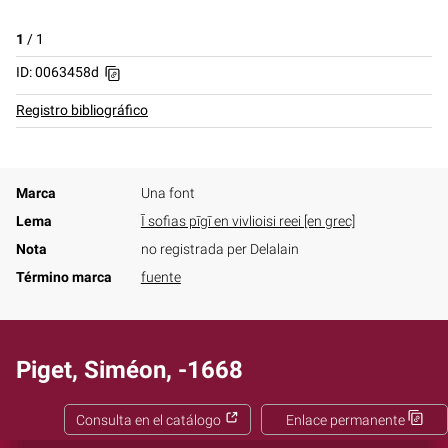
1
/
1
ID: 0063458d
Registro bibliográfico
Marca
Una font
Lema
Ī sofias pīgī en vivlioisi reei [en grec]
Nota
no registrada per Delalain
Término marca
fuente
Piget, Siméon, -1668
Consulta en el catálogo
Enlace permanente