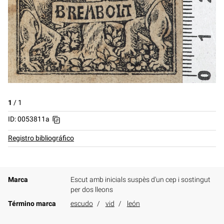
1
/
1
ID: 0053811a
Registro bibliográfico
Marca
Escut amb inicials suspès d'un cep i sostingut
per dos lleons
Término marca
escudo
vid
león