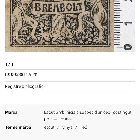
1
/
1
ID: 0053811a
Registre bibliogràfic
Marca
Escut amb inicials suspès d'un cep i sostingut
per dos lleons
Terme marca
escut
vinya
lleó