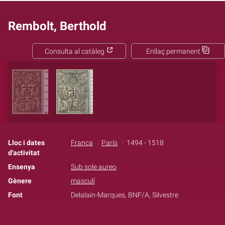
Rembolt, Berthold
Consulta al catàleg
Enllaç permanent
Lloc i dates
França
París
1494 - 1518
d'activitat
Ensenya
Sub sole aureo
Gènere
masculí
Font
Delalain-Marques, BNF/A, Silvestre