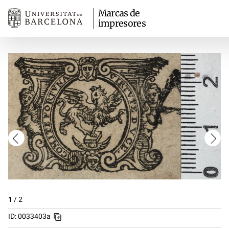
Marcas de
impresores
1
/
2
ID: 0033403a