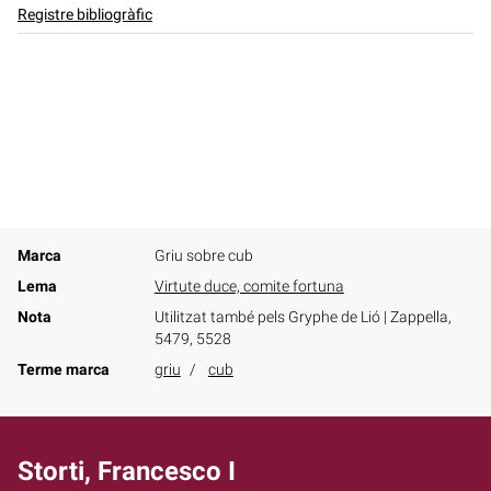
Registre bibliogràfic
Marca
Griu sobre cub
Lema
Virtute duce, comite fortuna
Nota
Utilitzat també pels Gryphe de Lió | Zappella,
5479, 5528
Terme marca
griu
cub
Storti, Francesco I