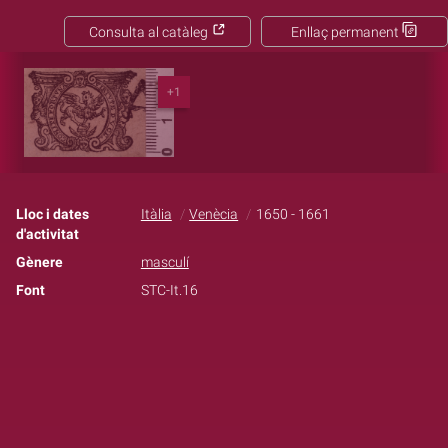
Consulta al catàleg
Enllaç permanent
+1
Lloc i dates
Itàlia
Venècia
1650 - 1661
d'activitat
Gènere
masculí
Font
STC-It.16