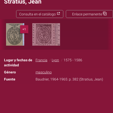
Stratius, Jean
Consulta en el catálogo
Enlace permanente
+1
Lugar y fechas de
Francia
Lyon
1575 - 1586
actividad
Género
masculino
Fuente
Baudrier, 1964-1965: p. 382 (Stratius, Jean)