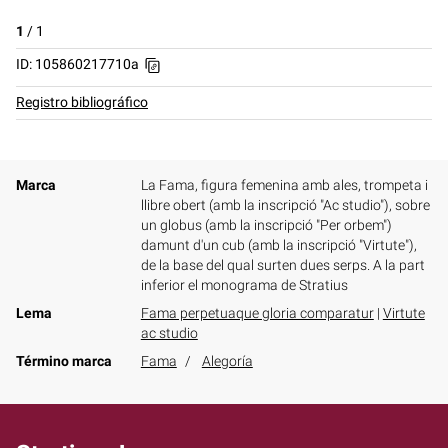
1
/
1
ID: 105860217710a
Registro bibliográfico
Marca
La Fama, figura femenina amb ales, trompeta i
llibre obert (amb la inscripció "Ac studio"), sobre
un globus (amb la inscripció "Per orbem")
damunt d'un cub (amb la inscripció "Virtute"),
de la base del qual surten dues serps. A la part
inferior el monograma de Stratius
Lema
Fama perpetuaque gloria comparatur
|
Virtute
ac studio
Término marca
Fama
Alegoría