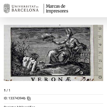
Marcas de
impresores
1
/
1
ID: 13374394b