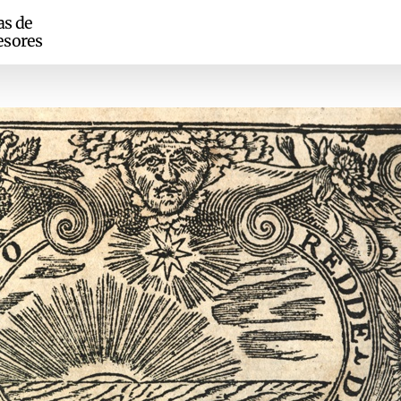
as de
esores