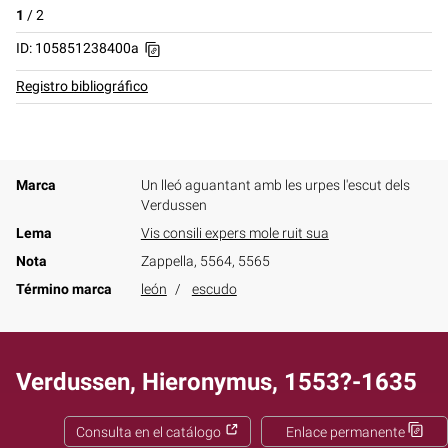
1
/
2
ID: 105851238400a
Registro bibliográfico
Marca
Un lleó aguantant amb les urpes l'escut dels
Verdussen
Lema
Vis consili expers mole ruit sua
Nota
Zappella, 5564, 5565
Término marca
león
escudo
Verdussen, Hieronymus, 1553?-1635
Consulta en el catálogo
Enlace permanente