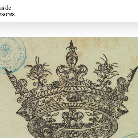
as de
esores