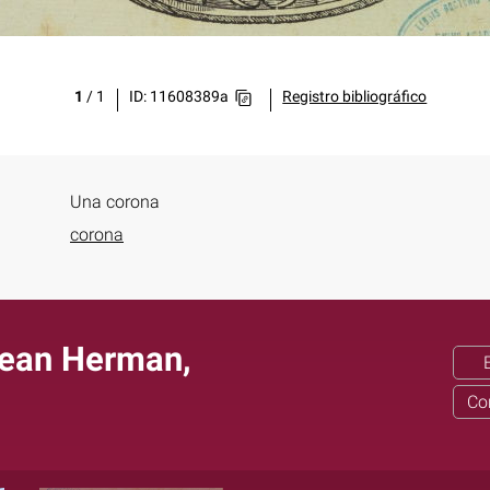
1
/
1
ID: 11608389a
Registro bibliográfico
Una corona
corona
Jean Herman,
Co