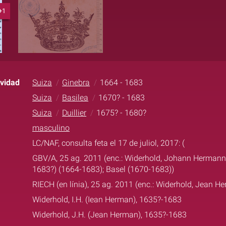
+1
ividad
Suiza
Ginebra
1664 - 1683
Suiza
Basilea
1670? - 1683
Suiza
Duillier
1675? - 1680?
masculino
LC/NAF, consulta feta el 17 de juliol, 2017: (
GBV/A, 25 ag. 2011 (enc.: Widerhold, Johann Hermann; 
1683?) (1664-1683); Basel (1670-1683))
RIECH (en línia), 25 ag. 2011 (enc.: Widerhold, Jean H
Widerhold, I.H. (Iean Herman), 1635?-1683
Widerhold, J.H. (Jean Herman), 1635?-1683