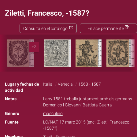
Ziletti, Francesco, -1587?
Consulta en el catálogo
Enlace permanente
+2
Lugar y fechas de
Italia
Venecia
1568 - 1587
actividad
Notas
L'any 1581 treballà juntament amb els germans
Domenico i Giovanni Battista Guerra
Género
masculino
Fuente
LC/NAF, 17 març 2015 (enc.: Ziletti, Francesco,
-1587?)
Nombres
Ziletti, Francesco