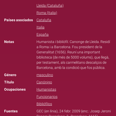
Lleida (Cataluña)
Roma (Italia)
Países asociados
Cataluña
Italia
España
Notas
Humanista i bibliòfil. Canonge de Lleida. Residí
a Roma i a Barcelona. Fou president de la
Generalitat (1656). Reuní una important
biblioteca (de més de 5000 volums), que llegà,
per testament, als carmelitans descalços de
Barcelona, amb la condició que fos pública.
Género
masculino
Título
Canónigo
Ocupaciones
Humanistas
Funcionarios
Bibliófilos
Fuentes
GEC (en línia), 24 febr. 2009 (enc.: Josep Jeroni