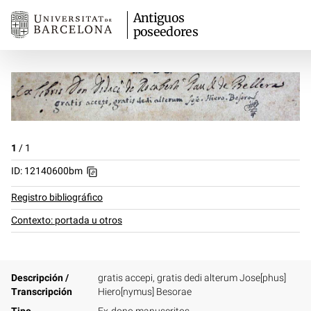
Antiguos
poseedores
1
/
1
ID: 12140600bm
Registro bibliográfico
Contexto: portada u otros
Descripción /
gratis accepi, gratis dedi alterum Jose[phus]
Transcripción
Hiero[nymus] Besorae