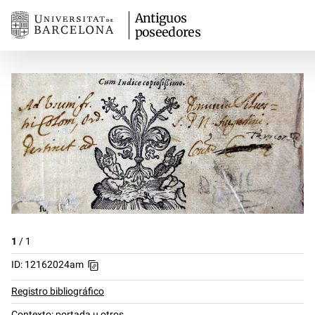
Antiguos
poseedores
1
/
1
ID: 12162024am
Registro bibliográfico
Contexto: portada u otros