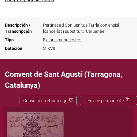
Descripción /
Pertinet ad Con[uen]tus Tarr[a]con[ensis]
Transcripción
[cancel·lat i substituït: "Ceruariae"]
Tipo
Exlibris manuscritos
Datación
S. XVII
Convent de Sant Agustí (Tarragona,
Catalunya)
Consulta en el catálogo
Enlace permanente