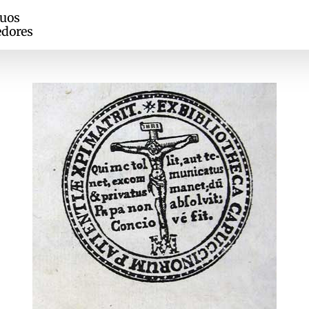
guos
edores