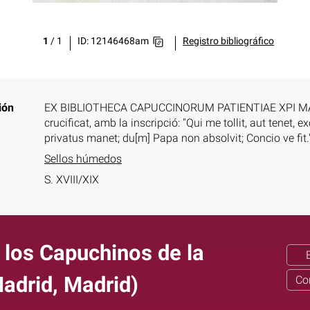
1
/
1
ID: 12146468am
Registro bibliográfico
ión
EX BIBLIOTHECA CAPUCCINORUM PATIENTIAE XPI MATRIT[I
crucificat, amb la inscripció: "Qui me tollit, aut tenet
privatus manet; du[m] Papa non absolvit; Concio ve fit.
Sellos húmedos
S. XVIII/XIX
 los Capuchinos de la
adrid, Madrid)
Co