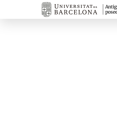
Anti
pose