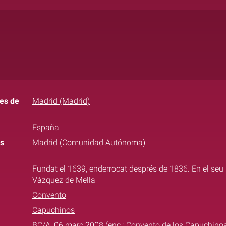
es de
Madrid (Madrid)
España
s
Madrid (Comunidad Autónoma)
Fundat el 1639, enderrocat després de 1836. En el seu l
Vázquez de Mella
Convento
Capuchinos
BC/A, 06 març 2008 (enc.: Convento de los Capuchinos