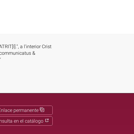
].", a l'interior Crist
, excommunicatus &
"
Enlace permanente
nsulta en el catálogo