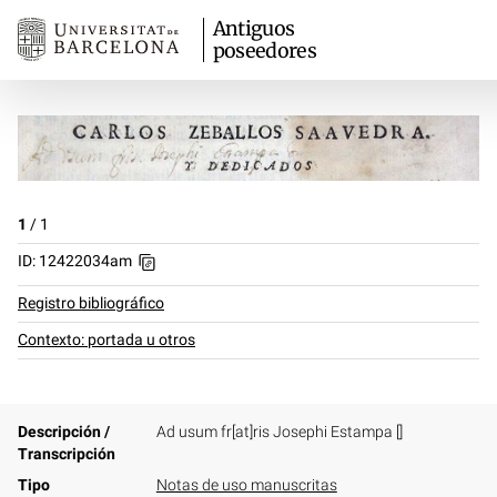
Antiguos
poseedores
1
/
1
ID: 12422034am
Registro bibliográfico
Contexto: portada u otros
Descripción /
Ad usum fr[at]ris Josephi Estampa []
Transcripción
Tipo
Notas de uso manuscritas