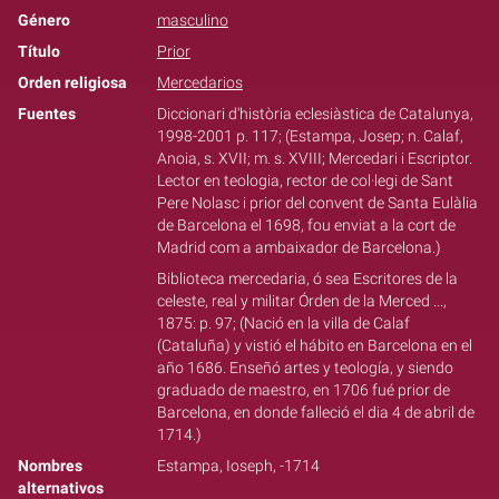
Género
masculino
Título
Prior
Orden religiosa
Mercedarios
Fuentes
Diccionari d'història eclesiàstica de Catalunya,
1998-2001 p. 117; (Estampa, Josep; n. Calaf,
Anoia, s. XVII; m. s. XVIII; Mercedari i Escriptor.
Lector en teologia, rector de col·legi de Sant
Pere Nolasc i prior del convent de Santa Eulàlia
de Barcelona el 1698, fou enviat a la cort de
Madrid com a ambaixador de Barcelona.)
Biblioteca mercedaria, ó sea Escritores de la
celeste, real y militar Órden de la Merced ...,
1875: p. 97; (Nació en la villa de Calaf
(Cataluña) y vistió el hábito en Barcelona en el
año 1686. Enseñó artes y teología, y siendo
graduado de maestro, en 1706 fué prior de
Barcelona, en donde falleció el dia 4 de abril de
1714.)
Nombres
Estampa, Ioseph, -1714
alternativos