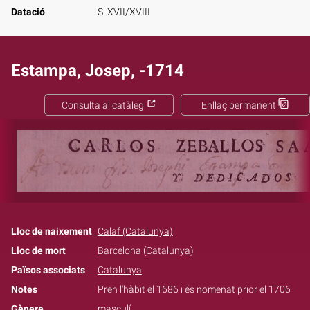
Datació
S. XVII/XVIII
Estampa, Josep, -1714
Consulta al catàleg
Enllaç permanent
Lloc de naixement
Calaf (Catalunya)
Lloc de mort
Barcelona (Catalunya)
Països associats
Catalunya
Notes
Pren l'hàbit el 1686 i és nomenat prior el 1706
Gènere
masculí