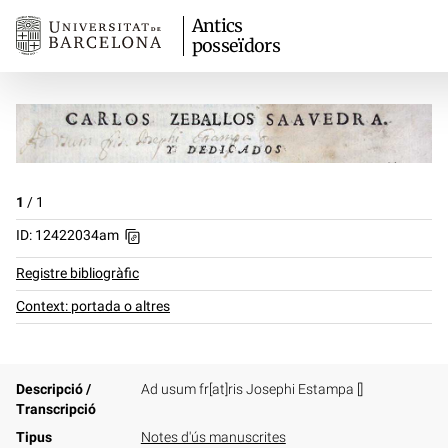
Antics
posseïdors
1
/
1
ID: 12422034am
Registre bibliogràfic
Context: portada o altres
Descripció /
Ad usum fr[at]ris Josephi Estampa []
Transcripció
Tipus
Notes d'ús manuscrites