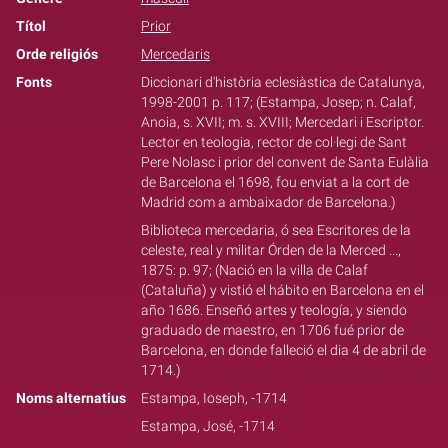
Títol
Prior
Orde religiós
Mercedaris
Fonts
Diccionari d'història eclesiàstica de Catalunya,
1998-2001 p. 117; (Estampa, Josep; n. Calaf,
Anoia, s. XVII; m. s. XVIII; Mercedari i Escriptor.
Lector en teologia, rector de col·legi de Sant
Pere Nolasc i prior del convent de Santa Eulàlia
de Barcelona el 1698, fou enviat a la cort de
Madrid com a ambaixador de Barcelona.)
Biblioteca mercedaria, ó sea Escritores de la
celeste, real y militar Órden de la Merced ...,
1875: p. 97; (Nació en la villa de Calaf
(Cataluña) y vistió el hábito en Barcelona en el
año 1686. Enseñó artes y teología, y siendo
graduado de maestro, en 1706 fué prior de
Barcelona, en donde falleció el dia 4 de abril de
1714.)
Noms alternatius
Estampa, Ioseph, -1714
Estampa, José, -1714