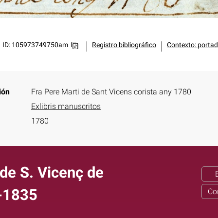
ID: 105973749750am
Registro bibliográfico
Contexto: portad
ión
Fra Pere Marti de Sant Vicens corista any 1780
Exlibris manuscritos
1780
 de S. Vicenç de
 -1835
Co