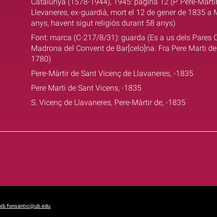
Catalunya (1578-1944), 1945: pàgina 12 (P. Pere-Màrtir
Llevaneres, ex-guardià, mort el 12 de gener de 1835 a M
anys, havent sigut religiós durant 58 anys)
Font: marca (C-217/8/31): guarda (Es a us dels Pares 
Madrona del Convent de Bar[celo]na. Fra Pere Marti de
1780)
Pere-Màrtir de Sant Vicenç de Llavaneres, -1835
Pere Marti de Sant Vicens, -1835
S. Vicenç de Llavaneres, Pere-Màrtir de, -1835
bib.fonsantic@ub.edu