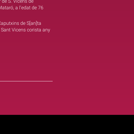
 de S. Vicens de
ataró, a l'edat de 76
Caputxins de S[an]ta
 Sant Vicens corista any