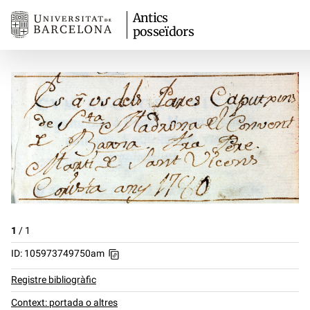
Antics
posseïdors
1
/
1
ID: 105973749750am
Registre bibliogràfic
Context: portada o altres