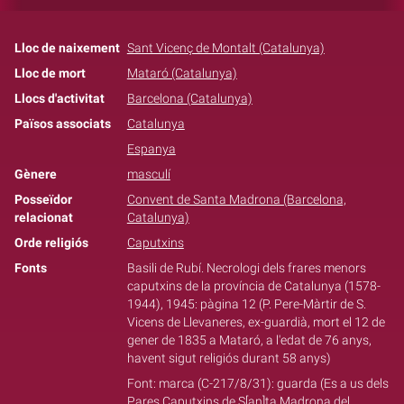
Lloc de naixement
Sant Vicenç de Montalt (Catalunya)
Lloc de mort
Mataró (Catalunya)
Llocs d'activitat
Barcelona (Catalunya)
Països associats
Catalunya
Espanya
Gènere
masculí
Posseïdor
Convent de Santa Madrona (Barcelona,
relacionat
Catalunya)
Orde religiós
Caputxins
Fonts
Basili de Rubí. Necrologi dels frares menors
caputxins de la província de Catalunya (1578-
1944), 1945: pàgina 12 (P. Pere-Màrtir de S.
Vicens de Llevaneres, ex-guardià, mort el 12 de
gener de 1835 a Mataró, a l'edat de 76 anys,
havent sigut religiós durant 58 anys)
Font: marca (C-217/8/31): guarda (Es a us dels
Pares Caputxins de S[an]ta Madrona del