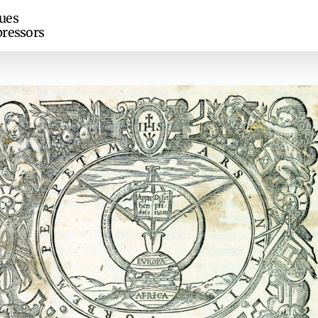
ues
ressors