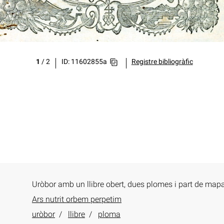
1
/
2
ID: 11602855a
Registre bibliogràfic
Uròbor amb un llibre obert, dues plomes i part de map
Ars nutrit orbem perpetim
uròbor
llibre
ploma