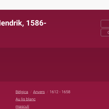
Hendrik, 1586-
Bèlgica
Anvers
1612 - 1658
Au lis blanc
masculí