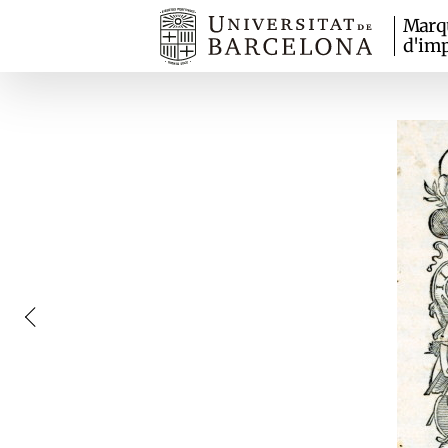
Marq
d'imp