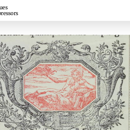
ues
ressors