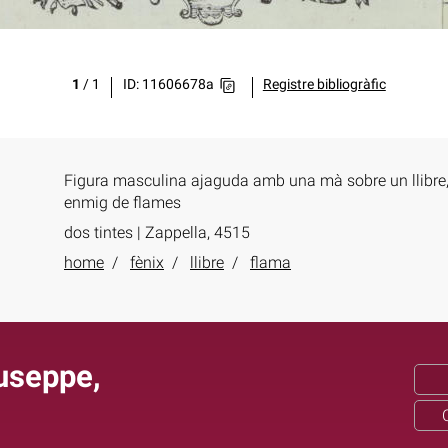
1
/
1
ID: 11606678a
Registre bibliogràfic
Figura masculina ajaguda amb una mà sobre un llibre, 
enmig de flames
dos tintes | Zappella, 4515
home
fènix
llibre
flama
iuseppe,