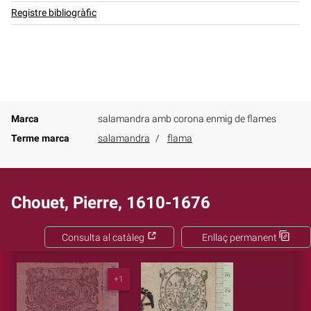
Registre bibliogràfic
Marca
salamandra amb corona enmig de flames
Terme marca
salamandra
flama
Chouet, Pierre, 1610-1676
Consulta al catàleg
Enllaç permanent
+1