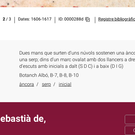
2
/
3
Dates
1606-1617
ID: 0000288d
Registre bibliogràfi
Dues mans que surten d'uns núvols sostenen una ànco
una serp; dins d'un marc ovalat amb dos llancers a dreta
d'escuts amb inicials a dalt (S D C) i a baix (D I G)
Botanch Albó, B-7, B-8, B-10
àncora
serp
inicial
ebastià de,