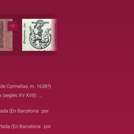
+2
à de Cormellas; m. 1638?)
segles XV-XVII) ...,
rtada (En Barcelona : por
rtada (En Barcelona : por