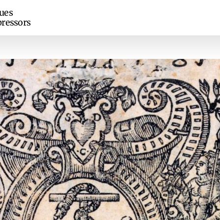
ues
ressors