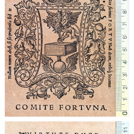
1524 - 1556
Lió (França)