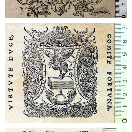
1524 - 1556
Lió (França)
1524 - 1556
Lió (França)