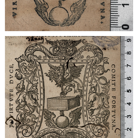
1524 - 1556
Lió (França)