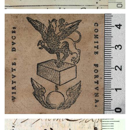
1557 - 1564
Lió (França)