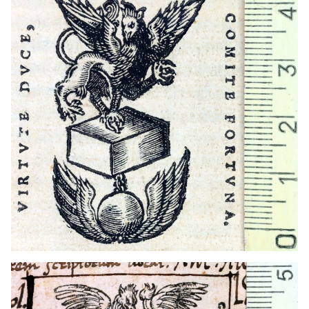
1524 - 1556
Lió (França)