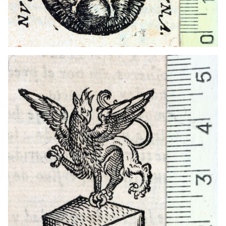
1581 - 1623
València (País Valencià)