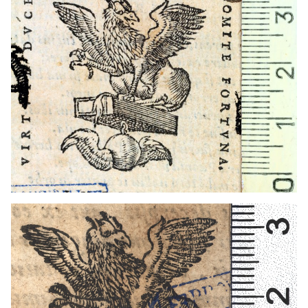
1565 - 1599
Lió (França)