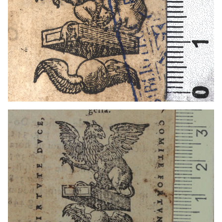
1565 - 1599
Lió (França)