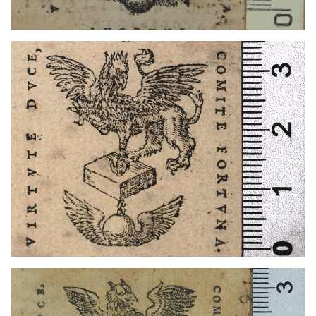
1565 - 1599
Lió (França)
1524 - 1556
Lió (França)