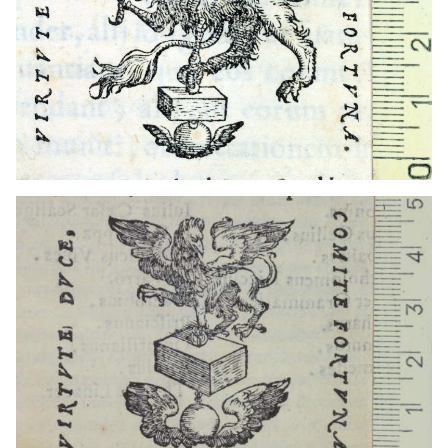
1556 - 1564
Pàdua (Itàlia)
1544 - 1576
Venècia (Itàlia)
1557 - 1564
Lió (França)