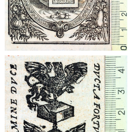
1587 - 1624
Alcalá de Henares (Madrid)
1573 - 1589
Blois (França)
1589 - 1594
Tours (França)
1573 - 1588
París (França)
1594 - 1605
París (França)