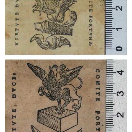
1524 - 1556
Lió (França)