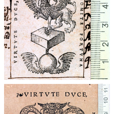
1524 - 1556
Lió (França)