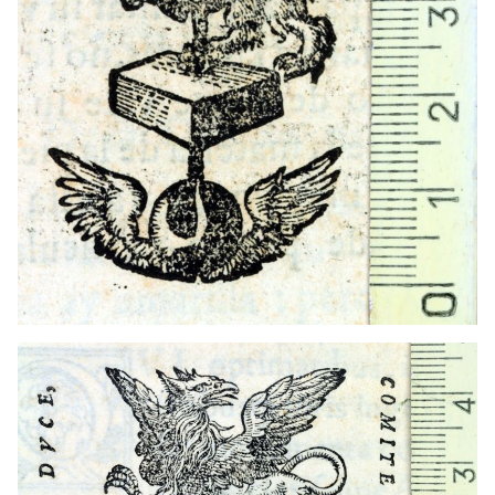
1556 - 1564
Pàdua (Itàlia)
1544 - 1576
Venècia (Itàlia)