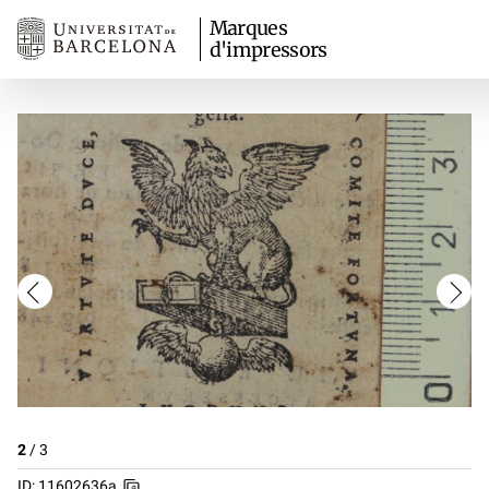
Marques
d'impressors
2
/
3
ID: 11602636a