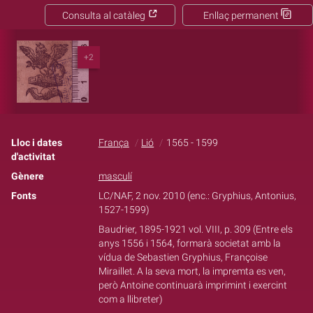
Consulta al catàleg
Enllaç permanent
+2
Lloc i dates
França
Lió
1565 - 1599
d'activitat
Gènere
masculí
Fonts
LC/NAF, 2 nov. 2010 (enc.: Gryphius, Antonius,
1527-1599)
Baudrier, 1895-1921 vol. VIII, p. 309 (Entre els
anys 1556 i 1564, formarà societat amb la
vídua de Sebastien Gryphius, Françoise
Miraillet. A la seva mort, la impremta es ven,
però Antoine continuarà imprimint i exercint
com a llibreter)