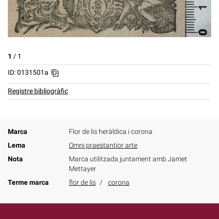
1
/
1
ID: 0131501a
Registre bibliogràfic
Marca
Flor de lis heràldica i corona
Lema
Omni praestantior arte
Nota
Marca utilitzada juntament amb Jamet
Mettayer
Terme marca
flor de lis
corona