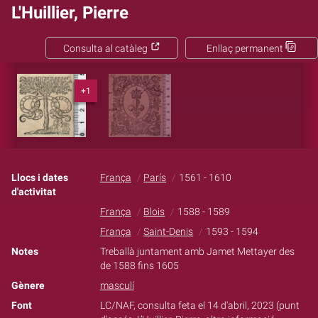
L'Huillier, Pierre
Consulta al catàleg
Enllaç permanent
+1
Llocs i dates
França
París
1561 - 1610
d'activitat
França
Blois
1588 - 1589
França
Saint-Denis
1593 - 1594
Notes
Treballà juntament amb Jamet Mettayer des
de 1588 fins 1605
Gènere
masculí
Font
LC/NAF, consulta feta el 14 d'abril, 2023 (punt