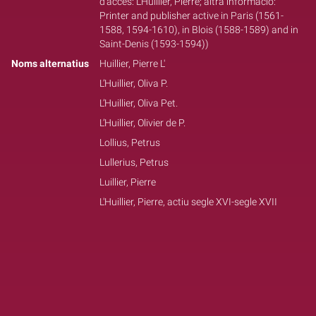
d'accés: L’Huillier, Pierre; altra informació:
Printer and publisher active in Paris (1561-
1588, 1594-1610), in Blois (1588-1589) and in
Saint-Denis (1593-1594))
Noms alternatius
Huillier, Pierre L'
L’Huillier, Oliva P.
L’Huillier, Oliva Pet.
L’Huillier, Olivier de P.
Lollius, Petrus
Lullerius, Petrus
Luillier, Pierre
L'Huillier, Pierre, actiu segle XVI-segle XVII