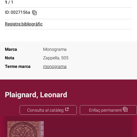
1
/
1
ID: 0027156a
Registre bibliogràfic
Marca
Monograma
Nota
Zappella, 505
Terme marca
monograma
Plaignard, Leonard
Consulta al catàleg
Enllaç permanent