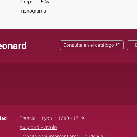
Zappella, 505
monograma
eonard
Consulta en el catálogo
dad
Francia
Lyon
1680 - 1719
Au grand Hercule
Treballà conjuntament amb Claude Rey