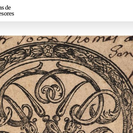
as de
esores