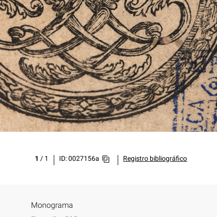
1
/
1
ID: 0027156a
Registro bibliográfico
Monograma