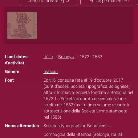
Consulta al catàleg
Enllaç permanent
Lloc i dates
Itàlia
Bolonya
1572 - 1583
d'activitat
Gènere
masculí
Font
Edit16, consulta feta el 19 d'octubre, 2017
(punt d'accés: Società Tipografica Bolognese ;
altra informació: Società fondata a Bologna nel
1572. La Società di durata decennale venne
sciolta nel 1582 (ma l'ultimo volume recante la
sottoscrizione della Società venne stampato
nel 1583)
Noms alternatius
Societas typographiae Bononiensis
Compagnia della Stampa (Bolonya, Itàlia)