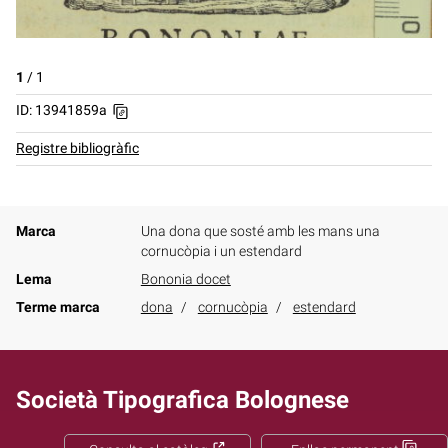
1
/
1
ID: 13941859a
Registre bibliogràfic
Marca
Una dona que sosté amb les mans una
cornucòpia i un estendard
Lema
Bononia docet
Terme marca
dona
cornucòpia
estendard
Società Tipografica Bolognese