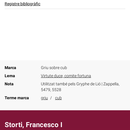
Registre bibliogràfic
Marca
Griu sobre cub
Lema
Virtute duce, comite fortuna
Nota
Utilitzat també pels Gryphe de Lió | Zappella,
5479, 5528
Terme marca
griu
cub
Storti, Francesco I