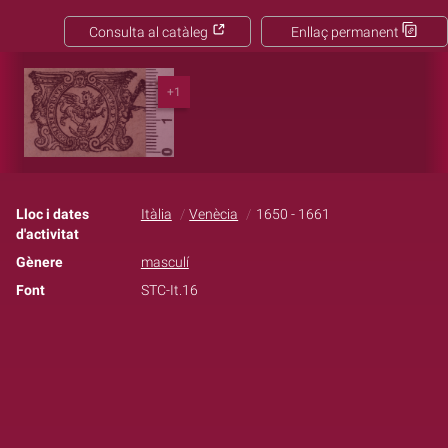
Consulta al catàleg
Enllaç permanent
+1
Lloc i dates
Itàlia
Venècia
1650 - 1661
d'activitat
Gènere
masculí
Font
STC-It.16