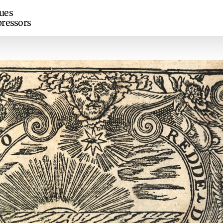
ues
ressors