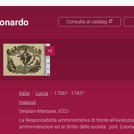
eonardo
Consulta al catàleg
+2
Itàlia
Lucca
1706? - 1742?
masculí
Delalain-Marques, ICCU
La Responsabilità amministrativa di fronte all'evoluzio
amministrazioni ed al diritto delle società : port. (Leon