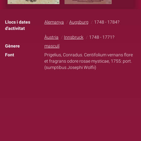
Llocs i dates
Alemanya
Augsburg
1748 - 1784?
d'activitat
Àustria
Innsbruck
1748 - 1771?
Gènere
masculí
Font
Prigelius, Conradus. Centifolium vernans flore
et fragrans odore rosae mysticae, 1755: port.
(sumptibus Josephi Wolfii)