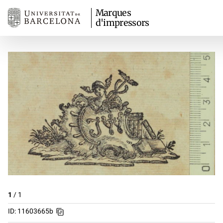
Marques
d'impressors
1
/
1
ID: 11603665b