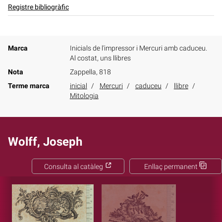
Registre bibliogràfic
Marca
Inicials de l'impressor i Mercuri amb caduceu.
Al costat, uns llibres
Nota
Zappella, 818
Terme marca
inicial
Mercuri
caduceu
llibre
Mitologia
Wolff, Joseph
Consulta al catàleg
Enllaç permanent